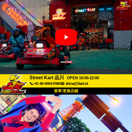
Street Kart 品川
OPEN 10:00-22:00
📞+81-80-9988-9988
📧
shina@kart.st
菜單/更換店鋪
首頁
關於我們
規格
價格
交通資訊
顧客評價
常見問題