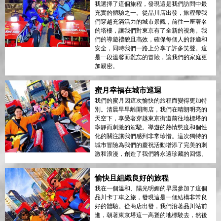
我選擇了這個旅程，發現這是我們訪問中最
充實的體驗之一。從品川店出發，旅程帶我
們穿越充滿活力的城市景觀，前往一座著名
的塔樓，讓我們對東京有了全新的視角。我
們的導遊禮貌且高效，確保每個人的舒適和
安全，同時我們一路上分享了許多笑聲。這
是一段溫馨而難忘的冒險，讓我們的家庭更
加親密。
蜜月幸福在城市巡迴
我們的蜜月因這次愉快的旅程而變得更加特
別。清晨早早離開商店，我們在晴朗明亮的
天空下，享受著穿越東京街道前往地標塔的
寧靜而刺激的駕駛。導遊的熱情態度和個性
化的關注讓我們感到非常珍惜。這次獨特的
城市冒險為我們的慶祝活動增添了完美的刺
激和浪漫，創造了我們將永遠珍藏的回憶。
愉快且組織良好的旅程
我在一個溫和、陽光明媚的早晨參加了這個
品川卡丁車之旅，發現這是一個結構非常良
好的體驗。從商店出發，我們沿著品川站前
進，朝著東京塔這一高聳的地標駛去，然後