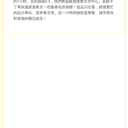
約1小時。在此路線S-S，我們將駕駛遊覽東京市中心。駕駛卡
丁車快速經過東京一些最著名的地標！從品川出發，經過繁忙
的品川車站，直奔東京塔。這一小時的旅程是興奮、城市燈光
和冒險的難忘組合！