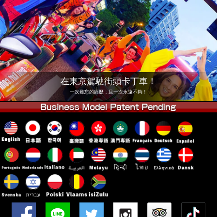
公司
預訂
更換店鋪
東京 品川 #1
東京 秋葉原 #1
東京 秋葉原 #2
東京 澀谷
東京 澀谷分店
東京灣
在東京駕駛街頭卡丁車！
東京 淺草
大阪
一次難忘的經歷，且一次永遠不夠！
沖繩