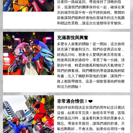
沿著同一路線返回。導遊保持了清晰的指
示，並讓我們的團隊保持在一起，確保在東
京的城市喧囂中有一段平靜的旅程。整體的
節奏讓我們能夠舒適地欣賞城市的活力氛圍
和標誌性景觀，讓這次出遊變得非常愉快。
充滿喜悅與興奮
多麼令人振奮的體驗！從一開始，這次旅程
就充滿了樂趣和活力。我們在從商店出發，
經過品川站，朝著令人驚嘆的東京塔前進，
然後再回來的過程中，享受了每一分鐘。清
新的午後、輕柔的微風和愉快的天氣增強了
我們的興奮感。我們機智的導遊讓氣氛輕鬆
有趣，注入了幽默和當地的見解，讓我們一
路上都面帶微笑。這是一個散發著純粹快樂
和活力的體驗！
非常適合情侶！❤️
我的伴侶和我決定在我們的周年紀念日嘗試
這個，結果非常完美！旅程非常平穩，當我
們經過品川時，遠遠看到東京塔的景象令人
難忘。導遊非常親切，讓我們感到舒適。天
氣也剛剛好，不會太熱。如果你在尋找一種