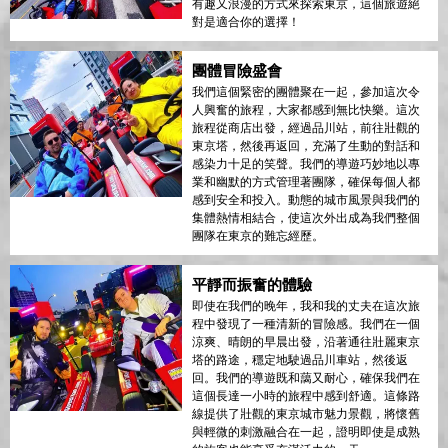
有趣又浪漫的方式來探索東京，這個旅遊絕
對是適合你的選擇！
團體冒險盛會
我們這個緊密的團體聚在一起，參加這次令
人興奮的旅程，大家都感到無比快樂。這次
旅程從商店出發，經過品川站，前往壯觀的
東京塔，然後再返回，充滿了生動的對話和
感染力十足的笑聲。我們的導遊巧妙地以專
業和幽默的方式管理著團隊，確保每個人都
感到安全和投入。動態的城市風景與我們的
集體熱情相結合，使這次外出成為我們整個
團隊在東京的難忘經歷。
平靜而振奮的體驗
即使在我們的晚年，我和我的丈夫在這次旅
程中發現了一種清新的冒險感。我們在一個
涼爽、晴朗的早晨出發，沿著通往壯麗東京
塔的路途，穩定地駛過品川車站，然後返
回。我們的導遊既和藹又耐心，確保我們在
這個長達一小時的旅程中感到舒適。這條路
線提供了壯觀的東京城市魅力景觀，將懷舊
與輕微的刺激融合在一起，證明即使是成熟