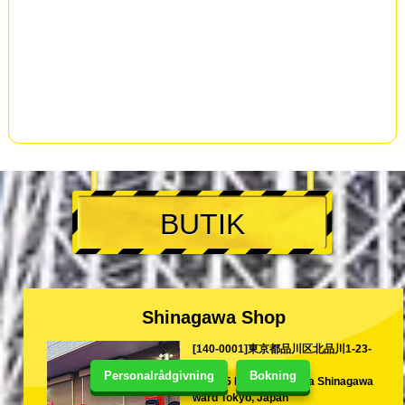
BUTIK
Shinagawa Shop
[140-0001]東京都品川区北品川1-23-
15
Personalrådgivning
Bokning
1-23-15 Kita-Shinagawa Shinagawa
ward Tokyo, Japan