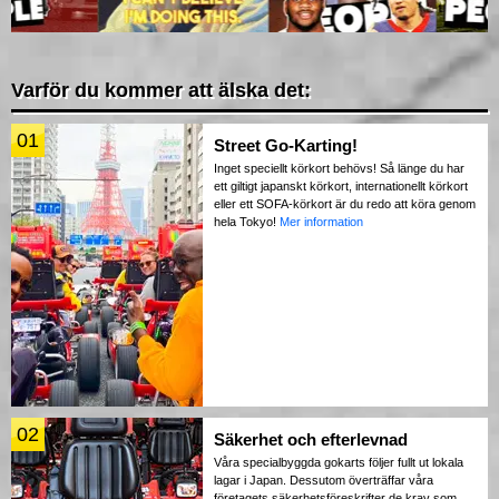
Varför du kommer att älska det:
01
Street Go-Karting!
Inget speciellt körkort behövs! Så länge du har
ett giltigt japanskt körkort, internationellt körkort
eller ett SOFA-körkort är du redo att köra genom
hela Tokyo!
Mer information
02
Säkerhet och efterlevnad
Våra specialbyggda gokarts följer fullt ut lokala
lagar i Japan. Dessutom överträffar våra
företagets säkerhetsföreskrifter de krav som