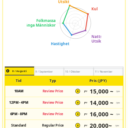
8 / Augusti
9 / September
10 / Oktober
11 / November
Tid
Typ
Pris (JPY)
15,000 ~
10AM
Review Price
JPY
/pax
¥
14,000 ~
12PM - 4PM
Review Price
JPY
/pax
¥
16,000 ~
6PM - 8PM
Review Price
JPY
/pax
¥
20,000~
Standard
Regular Price
JPY
/pax
¥