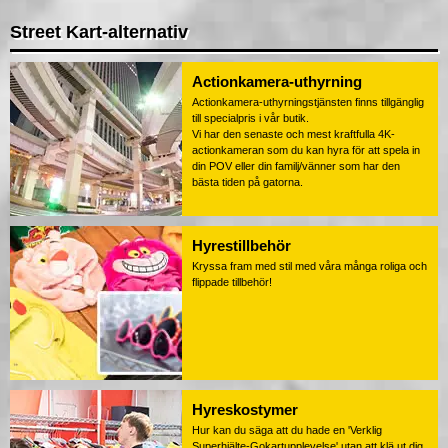
Street Kart-alternativ
Actionkamera-uthyrning
Actionkamera-uthyrningstjänsten finns tillgänglig
till specialpris i vår butik.
Vi har den senaste och mest kraftfulla 4K-
actionkameran som du kan hyra för att spela in
din POV eller din familj/vänner som har den
bästa tiden på gatorna.
Hyrestillbehör
Kryssa fram med stil med våra många roliga och
flippade tillbehör!
Hyreskostymer
Hur kan du säga att du hade en 'Verklig
Superhjälte-Gokartupplevelse' utan att klä ut dig