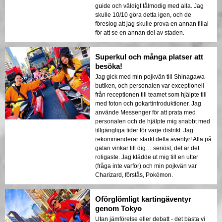
guide och väldigt tålmodig med alla. Jag
skulle 10/10 göra detta igen, och de
föreslog att jag skulle prova en annan filial
för att se en annan del av staden.
Superkul och många platser att
besöka!
Jag gick med min pojkvän till Shinagawa-
butiken, och personalen var exceptionell
från receptionen till teamet som hjälpte till
med foton och gokartintroduktioner. Jag
använde Messenger för att prata med
personalen och de hjälpte mig snabbt med
tillgängliga tider för varje distrikt. Jag
rekommenderar starkt detta äventyr! Alla på
gatan vinkar till dig… seriöst, det är det
roligaste. Jag klädde ut mig till en utter
(fråga inte varför) och min pojkvän var
Charizard, förstås, Pokémon.
Oförglömligt kartingäventyr
genom Tokyo
Utan jämförelse eller debatt - det bästa vi