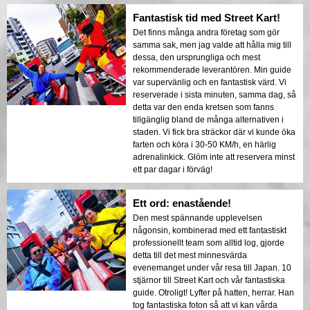
Fantastisk tid med Street Kart!
Det finns många andra företag som gör
samma sak, men jag valde att hålla mig till
dessa, den ursprungliga och mest
rekommenderade leverantören. Min guide
var supervänlig och en fantastisk värd. Vi
reserverade i sista minuten, samma dag, så
detta var den enda kretsen som fanns
tillgänglig bland de många alternativen i
staden. Vi fick bra sträckor där vi kunde öka
farten och köra i 30-50 KM/h, en härlig
adrenalinkick. Glöm inte att reservera minst
ett par dagar i förväg!
Ett ord: enastående!
Den mest spännande upplevelsen
någonsin, kombinerad med ett fantastiskt
professionellt team som alltid log, gjorde
detta till det mest minnesvärda
evenemanget under vår resa till Japan. 10
stjärnor till Street Kart och vår fantastiska
guide. Otroligt! Lyfter på hatten, herrar. Han
tog fantastiska foton så att vi kan vårda