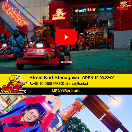
Street Kart Shinagawa
OPEN 10:00-22:00
📞+81-80-9988-9988
📧
shina@kart.st
MENY/Byt butik
HEM
Om oss
Specifikationer
Pris
Hitta hit
Röster
FAQ