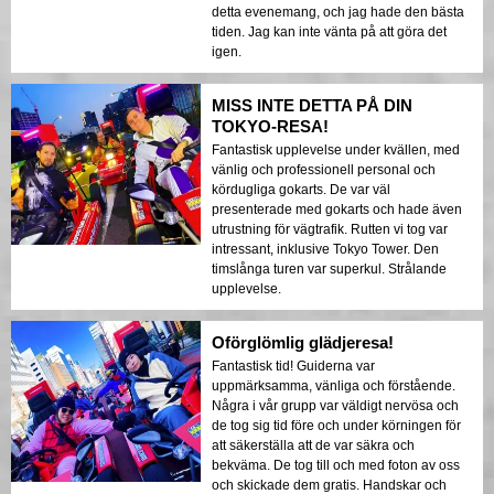
detta evenemang, och jag hade den bästa
tiden. Jag kan inte vänta på att göra det
igen.
MISS INTE DETTA PÅ DIN
TOKYO-RESA!
Fantastisk upplevelse under kvällen, med
vänlig och professionell personal och
kördugliga gokarts. De var väl
presenterade med gokarts och hade även
utrustning för vägtrafik. Rutten vi tog var
intressant, inklusive Tokyo Tower. Den
timslånga turen var superkul. Strålande
upplevelse.
Oförglömlig glädjeresa!
Fantastisk tid! Guiderna var
uppmärksamma, vänliga och förstående.
Några i vår grupp var väldigt nervösa och
de tog sig tid före och under körningen för
att säkerställa att de var säkra och
bekväma. De tog till och med foton av oss
och skickade dem gratis. Handskar och