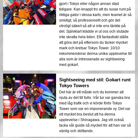
gjort i Tokyo eller någon annan stad
tidigare. Kan knappt tro att du susar runt på
riktiga gator i dessa karts, men teamet är så
smidigt, så professionellt och gör det
otroligt säkert så att vi inte ens tänkte på
det. Självklart klädde vi ut oss och slutade
inte skratta hela tiden. Ett fantastiskt ställe
att göra det på eftersom du täcker mycket
mark och kretsar Tokyo Tower. 10/10
rekommenderar denna unika upplevelse till
alla som är intresserade av sightseeing
med gokart.
Sightseeing med stil: Gokart runt
Tokyo Towers
Det här är ett måste och du kommer att
njuta av det till fullo. Vår tur var ganska bra
med låg trafik och vi körde förbi Tokyo
Tower som var en imponerande vy. Det var
ett mycket bra beslut att ha denna
upplevelse i Shinagawa. Jag vill också
tacka vår guide så mycket för att han var så
vänlig och stöttande.