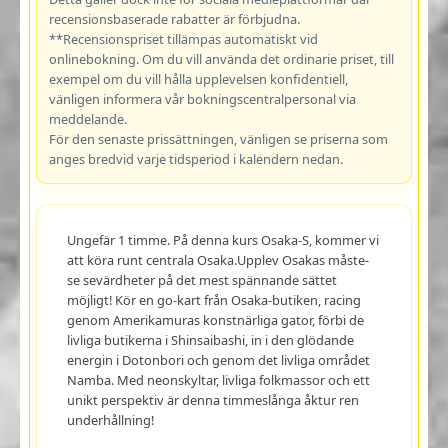
recensionsbaserade rabatter är förbjudna.
**Recensionspriset tillämpas automatiskt vid
onlinebokning. Om du vill använda det ordinarie priset, till
exempel om du vill hålla upplevelsen konfidentiell,
vänligen informera vår bokningscentralpersonal via
meddelande.
För den senaste prissättningen, vänligen se priserna som
anges bredvid varje tidsperiod i kalendern nedan.
Ungefär 1 timme. På denna kurs Osaka-S, kommer vi
att köra runt centrala Osaka.Upplev Osakas måste-
se sevärdheter på det mest spännande sättet
möjligt! Kör en go-kart från Osaka-butiken, racing
genom Amerikamuras konstnärliga gator, förbi de
livliga butikerna i Shinsaibashi, in i den glödande
energin i Dotonbori och genom det livliga området
Namba. Med neonskyltar, livliga folkmassor och ett
unikt perspektiv är denna timmeslånga åktur ren
underhållning!