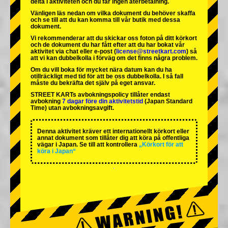
delta i aktiviteten och du får ingen återbetalning.
Vänligen läs nedan om vilka dokument du behöver skaffa
och se till att du kan komma till vår butik med dessa
dokument.
Vi rekommenderar att du skickar oss foton på ditt körkort
och de dokument du har fått efter att du har bokat vår
aktivitet via chat eller e-post (
license@streetkart.com
) så
att vi kan dubbelkolla i förväg om det finns några problem.
Om du vill boka för mycket nära datum kan du ha
otillräckligt med tid för att be oss dubbelkolla. I så fall
måste du bekräfta det själv på eget ansvar.
STREET KARTs avbokningspolicy tillåter endast
avbokning
7 dagar före din aktivitetstid
(Japan Standard
Time) utan avbokningsavgift.
Denna aktivitet kräver ett internationellt körkort eller
annat dokument som tillåter dig att köra på offentliga
vägar i Japan. Se till att kontrollera
„Körkort för att
köra i Japan“