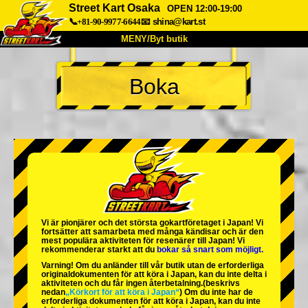
Street Kart Osaka
OPEN 12:00-19:00
📞+81-90-9977-6644
📧
shina@kart.st
MENY/Byt butik
HEM
Boka
Om oss
Specifikationer
Pris
Hitta hit
Röster
FAQ
Företag
Boka
Byt butik
Tokyo Shinagawa
Tokyo Akihabara#1
Tokyo Akihabara#2
Tokyo Shibuya
Vi är
pionjärer
och
det största gokartföretaget
i Japan! Vi
Tokyo Shibuya Annex
Tokyo Bay
fortsätter att samarbeta med
många kändisar
och är
den
mest populära aktiviteten
för resenärer till Japan! Vi
rekommenderar starkt att du
bokar så snart som möjligt.
Tokyo Asakusa
Osaka
Varning! Om du anländer till vår butik utan de erforderliga
originaldokumenten för att köra i Japan, kan du inte delta i
Okinawa
aktiviteten och du får ingen återbetalning.
(beskrivs
nedan
„Körkort för att köra i Japan“
) Om du inte har de
erforderliga dokumenten för att köra i Japan, kan du inte