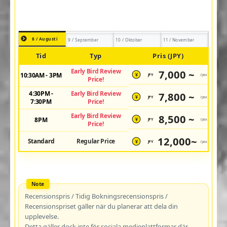
8 / Augusti
9 / September
10 / Oktober
11 / November
Tid
Typ
Pris (JPY)
Early Bird Review
7,000 ~
10:30AM - 3PM
JPY
/pax
¥
Price!
4:30PM -
Early Bird Review
7,800 ~
JPY
/pax
¥
7:30PM
Price!
Early Bird Review
8,500 ~
8PM
JPY
/pax
¥
Price!
12,000~
Standard
Regular Price
JPY
/pax
¥
Recensionspris / Tidig Bokningsrecensionspris /
Recensionspriset gäller när du planerar att dela din
upplevelse.
Detta gäller dock inte för sociala medieplattformar där