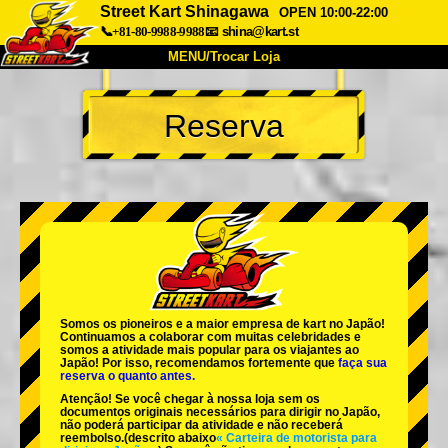
Street Kart Shinagawa
OPEN 10:00-22:00
📞+81-80-9988-9988
📧
shina@kart.st
MENU/Trocar Loja
INÍCIO
Reserva
Sobre
Especificações
Preços
Acesso
Opiniões
FAQ
Empresa
Reserva
Trocar Loja
Tokyo Shinagawa
Tokyo Akihabara#1
Tokyo Akihabara#2
Tokyo Shibuya
Somos os
pioneiros
e a
maior empresa de kart
no Japão!
Tokyo Shibuya Annex
Tokyo Bay
Continuamos a colaborar com
muitas celebridades
e
somos a
atividade mais popular
para os viajantes ao
Japão! Por isso, recomendamos fortemente que
faça sua
Tokyo Asakusa
Osaka
reserva o quanto antes.
Atenção! Se você chegar à nossa loja sem os
Okinawa
documentos originais necessários para dirigir no Japão,
não poderá participar da atividade e não receberá
reembolso.
(descrito abaixo
« Carteira de motorista para