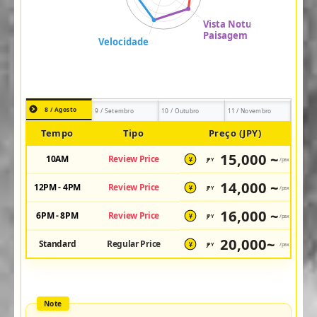
8 / Agosto
9 / Setembro
10 / Outubro
11 / Novembro
Tempo
Tipo
Preço (JPY)
15,000 ~
10AM
Review Price
JPY
/pax
¥
14,000 ~
12PM - 4PM
Review Price
JPY
/pax
¥
16,000 ~
6PM - 8PM
Review Price
JPY
/pax
¥
20,000~
Standard
Regular Price
JPY
/pax
¥