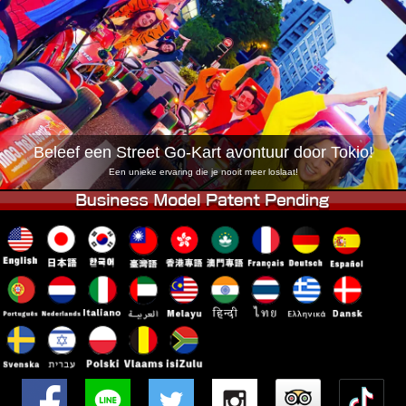
Bedrijf
Reserveren
Vestiging Wijzigen
Tokio Shinagawa
Tokio Akihabara#1
Tokio Akihabara#2
Tokio Shibuya
Tokio Shibuya Annex
Tokio Baai
Beleef een Street Go-Kart avontuur door Tokio!
Tokio Asakusa
Osaka
Een unieke ervaring die je nooit meer loslaat!
Okinawa