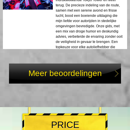
indrukwekkende Tokyo Tower en weer
terug. De precieze indeling van de route,
samen met een serene avond en frisse
lucht, bood een boeiende uitdaging die
mijn liefde voor autorijden in stedelijke
omgevingen bevredigde. Onze gids, met
een mix van droge humor en deskundig
advies, verbeterde de ervaring zonder ooit
de veiligheid in gevaar te brengen. Een
topkeuze voor elke autoliefhebber die
Tokyo bezoekt!
Meer beoordelingen
PRICE