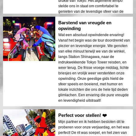
drukte van Tokyo. Het algemene tempo
stelde ons in staat om comfortabel te
genieten van de levendige sfeer van de
stad en de iconische uitzichten, waardoor
Barstend van vreugde en
het een zeer aangename excursie was.
opwinding
Wat een absoluut opwindende ervaring!
Vanaf het begin was de tour doordrenkt van
plezier en levendige energie. We genoten
van elke minuut terwijl we van de winkel,
langs Station Shinagawa, naar de
indrukwekkende Tokyo Tower reisden, en
weer terug. De frisse vroege middag, lichte
briesjes en vrolijk weer versterkten onze
opwinding. Onze geestige gids hield de
sfeer speels en boeiend, met humor en
lokale inzichten die ons de hele tijd deden
glimlachen. Een ervaring die pure vreugde
en levendigheid uitstraalt!
Perfect voor stellen! ❤️
Mijn partner en ik hebben besloten dit te
proberen voor onze verjaardag, en het was
perfect! De rit was soepel, en het zien van