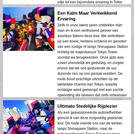
uitje tot een bijzondere ervaring in Tokio
voor onze hele crew.
Een Kalm Maar Verkwikkend
Ervaring
Zelfs in onze latere jaren ontdekten mijn
man en ik een verfrissend gevoel van
avontuur tijdens deze tour. We vertrokken
op een koele, heldere ochtend en genoten
van een rustige rit langs Shinagawa Station
richting de majestueuze Tokyo Tower
voordat we terugkeerden. Onze gids was
zowel vriendelijk als geduldig, en zorgde
ervoor dat we ons gedurende de uur
durende reis op ons gemak voelden. De
route bood prachtige uitzichten op de
stedelijke charme van Tokyo, waarbij
nostalgie werd gemengd met een zachte
opwinding die bewees dat zelfs volwassen
reizigers kunnen genieten van een
Ultimate Stedelijke Rijplezier
levendige dag uit.
Als een gepassioneerde autoliefhebber
genoot ik van deze zorgvuldig geplande
tour. De route voerde ons van de winkel,
langs Shinagawa Station, naar de