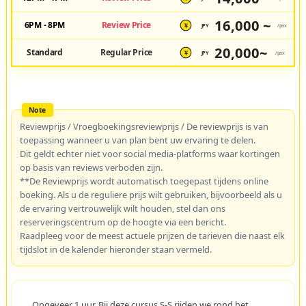
16,000 ~
6PM - 8PM
Review Price
JPY
/pax
¥
20,000~
Standard
Regular Price
JPY
/pax
¥
Reviewprijs / Vroegboekingsreviewprijs / De reviewprijs is van
toepassing wanneer u van plan bent uw ervaring te delen.
Dit geldt echter niet voor social media-platforms waar kortingen
op basis van reviews verboden zijn.
**De Reviewprijs wordt automatisch toegepast tijdens online
boeking. Als u de reguliere prijs wilt gebruiken, bijvoorbeeld als u
de ervaring vertrouwelijk wilt houden, stel dan ons
reserveringscentrum op de hoogte via een bericht.
Raadpleeg voor de meest actuele prijzen de tarieven die naast elk
tijdslot in de kalender hieronder staan vermeld.
Ongeveer 1 uur. Bij deze cursus S-S rijden we rond het