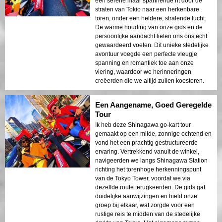
een serene maar spannende rit door de
straten van Tokio naar een herkenbare
toren, onder een heldere, stralende lucht.
De warme houding van onze gids en de
persoonlijke aandacht lieten ons ons echt
gewaardeerd voelen. Dit unieke stedelijke
avontuur voegde een perfecte vleugje
spanning en romantiek toe aan onze
viering, waardoor we herinneringen
creëerden die we altijd zullen koesteren.
Een Aangename, Goed Geregelde
Tour
Ik heb deze Shinagawa go-kart tour
gemaakt op een milde, zonnige ochtend en
vond het een prachtig gestructureerde
ervaring. Vertrekkend vanuit de winkel,
navigeerden we langs Shinagawa Station
richting het torenhoge herkenningspunt
van de Tokyo Tower, voordat we via
dezelfde route terugkeerden. De gids gaf
duidelijke aanwijzingen en hield onze
groep bij elkaar, wat zorgde voor een
rustige reis te midden van de stedelijke