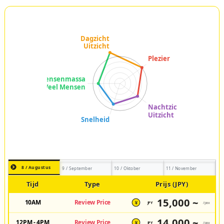
8 / Augustus
9 / September
10 / Oktober
11 / November
Tijd
Type
Prijs (JPY)
15,000 ~
10AM
Review Price
JPY
/pax
¥
14,000 ~
12PM - 4PM
Review Price
JPY
/pax
¥