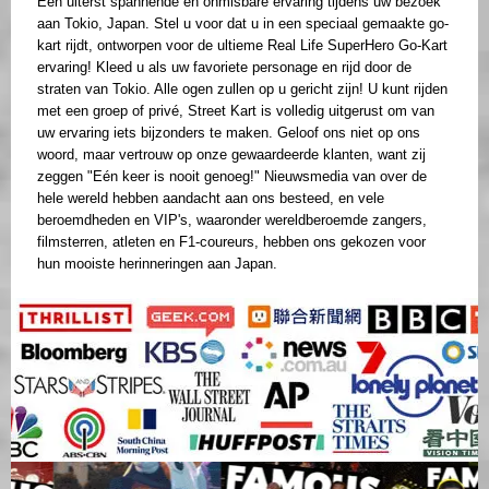
Een uiterst spannende en onmisbare ervaring tijdens uw bezoek
aan Tokio, Japan. Stel u voor dat u in een speciaal gemaakte go-
kart rijdt, ontworpen voor de ultieme Real Life SuperHero Go-Kart
ervaring! Kleed u als uw favoriete personage en rijd door de
straten van Tokio. Alle ogen zullen op u gericht zijn! U kunt rijden
met een groep of privé, Street Kart is volledig uitgerust om van
uw ervaring iets bijzonders te maken. Geloof ons niet op ons
woord, maar vertrouw op onze gewaardeerde klanten, want zij
zeggen "Eén keer is nooit genoeg!" Nieuwsmedia van over de
hele wereld hebben aandacht aan ons besteed, en vele
beroemdheden en VIP's, waaronder wereldberoemde zangers,
filmsterren, atleten en F1-coureurs, hebben ons gekozen voor
hun mooiste herinneringen aan Japan.