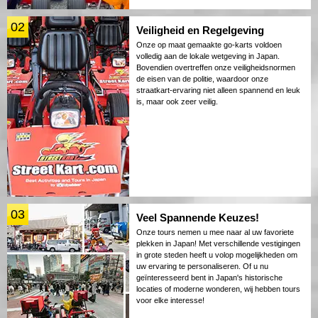
02
Veiligheid en Regelgeving
Onze op maat gemaakte go-karts voldoen
volledig aan de lokale wetgeving in Japan.
Bovendien overtreffen onze veiligheidsnormen
de eisen van de politie, waardoor onze
straatkart-ervaring niet alleen spannend en leuk
is, maar ook zeer veilig.
03
Veel Spannende Keuzes!
Onze tours nemen u mee naar al uw favoriete
plekken in Japan! Met verschillende vestigingen
in grote steden heeft u volop mogelijkheden om
uw ervaring te personaliseren. Of u nu
geïnteresseerd bent in Japan's historische
locaties of moderne wonderen, wij hebben tours
voor elke interesse!