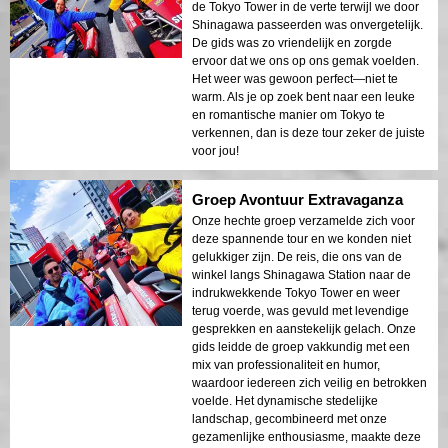
de Tokyo Tower in de verte terwijl we door
Shinagawa passeerden was onvergetelijk.
De gids was zo vriendelijk en zorgde
ervoor dat we ons op ons gemak voelden.
Het weer was gewoon perfect—niet te
warm. Als je op zoek bent naar een leuke
en romantische manier om Tokyo te
verkennen, dan is deze tour zeker de juiste
voor jou!
Groep Avontuur Extravaganza
Onze hechte groep verzamelde zich voor
deze spannende tour en we konden niet
gelukkiger zijn. De reis, die ons van de
winkel langs Shinagawa Station naar de
indrukwekkende Tokyo Tower en weer
terug voerde, was gevuld met levendige
gesprekken en aanstekelijk gelach. Onze
gids leidde de groep vakkundig met een
mix van professionaliteit en humor,
waardoor iedereen zich veilig en betrokken
voelde. Het dynamische stedelijke
landschap, gecombineerd met onze
gezamenlijke enthousiasme, maakte deze