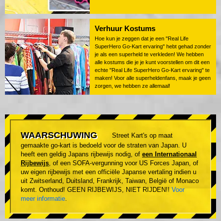
Verhuur Kostums
Hoe kun je zeggen dat je een "Real Life
SuperHero Go-Kart ervaring" hebt gehad zonder
je als een superheld te verkleden! We hebben
alle kostums die je je kunt voorstellen om dit een
echte "Real Life SuperHero Go-Kart ervaring" te
maken! Voor alle superheldenfans, maak je geen
zorgen, we hebben ze allemaal!
WAARSCHUWING
Street Kart's op maat
gemaakte go-kart is bedoeld voor de straten van Japan. U
heeft een geldig Japans rijbewijs nodig, of
een Internationaal
Rijbewijs
, of een SOFA-vergunning voor US Forces Japan, of
uw eigen rijbewijs met een officiële Japanse vertaling indien u
uit Zwitserland, Duitsland, Frankrijk, Taiwan, België of Monaco
komt. Onthoud! GEEN RIJBEWIJS, NIET RIJDEN!!
Voor
meer informatie
.