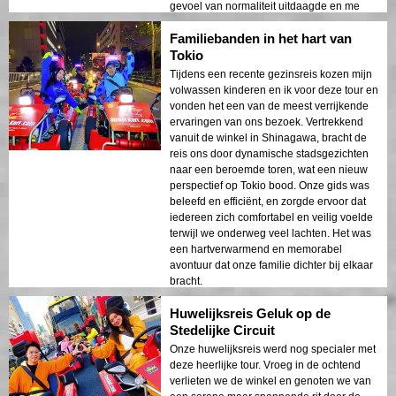
gevoel van normaliteit uitdaagde en me
werkelijk verbaasde.
Familiebanden in het hart van
Tokio
Tijdens een recente gezinsreis kozen mijn
volwassen kinderen en ik voor deze tour en
vonden het een van de meest verrijkende
ervaringen van ons bezoek. Vertrekkend
vanuit de winkel in Shinagawa, bracht de
reis ons door dynamische stadsgezichten
naar een beroemde toren, wat een nieuw
perspectief op Tokio bood. Onze gids was
beleefd en efficiënt, en zorgde ervoor dat
iedereen zich comfortabel en veilig voelde
terwijl we onderweg veel lachten. Het was
een hartverwarmend en memorabel
avontuur dat onze familie dichter bij elkaar
bracht.
Huwelijksreis Geluk op de
Stedelijke Circuit
Onze huwelijksreis werd nog specialer met
deze heerlijke tour. Vroeg in de ochtend
verlieten we de winkel en genoten we van