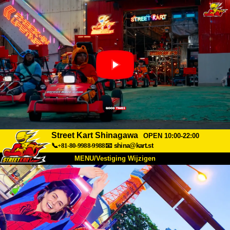
Street Kart Shinagawa
OPEN 10:00-22:00
📞+81-80-9988-9988
📧
shina@kart.st
MENU/Vestiging Wijzigen
TOP
Over Ons
Specificaties
Prijs
Bereikbaarheid
Reviews
Veelgestelde Vragen