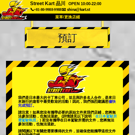
Street Kart 品川
OPEN 10:00-22:00
📞+81-80-9988-9988
📧
shina@kart.st
菜單/更換店鋪
首頁
預訂
關於
規格
價格
交通方式
顧客聲音
常見問題
公司
預訂
更換店鋪
東京品川 #1
東京秋葉原#1
東京秋葉原#2
東京澀谷
我們是日本最大的卡丁車公司，並且與
許多名人
合作，是來日
東京澀谷附屬
東京灣
本旅行的遊客中
最受歡迎的活動
！因此，我們強烈建議您
儘快
完成預訂。
東京淺草
大阪
請注意！如果您沒有攜帶必要的原始文件來我們店鋪，您將無
法參加活動，也無法退款。
(詳情請見以下說明
「在日本駕駛所
需駕駛執照」
) 若沒有攜帶在日本駕駛所需的文件，您將無法
沖繩
參加活動，也無法退款。
請閱讀以下有關您需要獲得的文件，並確保您能攜帶這些文件