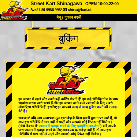
Street Kart Shinagawa
OPEN 10:00-22:00
📞+81-80-9988-9988
📧
shina@kart.st
मेनू / दुकान बदलें
TOP
बुकिंग
हमारे बारे में
विशेषताएँ
कीमत
पहुंच
वॉयस
FAQ
कंपनी
बुकिंग
शाखा बदलें
टोक्यो शिनागावा #1
टोक्यो अकीहबारा#1
टोक्यो अकीहबारा#2
टोक्यो शिबुया
हम जापान में
पहले
और
सबसे बड़ी कर्टिंग कंपनी
हैं! हम
कई सेलिब्रिटीज
के साथ
टोक्यो शिबुया एनेक्स
टोक्यो बे
सहयोग करना जारी रखते हैं और हम जापान आने वाले पर्यटकों के लिए
सबसे
लोकप्रिय गतिविधि
हैं! इसलिए हम आपको
जल्द से जल्द बुकिंग करने की सलाह
देते हैं।
टोक्यो असाकुसा
ओसाका
सावधान! यदि आप आवश्यक मूल दस्तावेज़ के बिना हमारी दुकान पर आते हैं, तो
आप इस गतिविधि में भाग नहीं ले पाएंगे और आपको कोई रिफंड नहीं मिलेगा।
ओकिनावा
(नीचे विवरण में
“जापान में ड्राइव करने के लिए ड्राइविंग लाइसेंस”
) यदि आपके
पास जापान में ड्राइव करने के लिए आवश्यक दस्तावेज़ नहीं हैं, तो आप इस
गतिविधि में भाग नहीं ले पाएंगे और आपको कोई रिफंड नहीं मिलेगा।