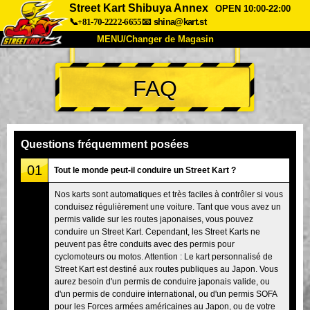
Street Kart Shibuya Annex
OPEN 10:00-22:00
📞+81-70-2222-6655
📧
shina@kart.st
MENU/Changer de Magasin
ACCUEIL
FAQ
À Propos
Caractéristiques
Tarifs
Accès
Avis
FAQ
Entreprise
Réservation
Questions fréquemment posées
Changer de Magasin
01
Tout le monde peut-il conduire un Street Kart ?
Tokyo Shinagawa
Tokyo Akihabara#1
Nos karts sont automatiques et très faciles à contrôler si vous
conduisez régulièrement une voiture. Tant que vous avez un
Tokyo Akihabara#2
Tokyo Shibuya
permis valide sur les routes japonaises, vous pouvez
Tokyo Shibuya Annexe
Baie de Tokyo
conduire un Street Kart. Cependant, les Street Karts ne
peuvent pas être conduits avec des permis pour
Tokyo Asakusa
Osaka
cyclomoteurs ou motos. Attention : Le kart personnalisé de
Street Kart est destiné aux routes publiques au Japon. Vous
Okinawa
aurez besoin d'un permis de conduire japonais valide, ou
d'un permis de conduire international, ou d'un permis SOFA
pour les Forces armées américaines au Japon, ou de votre