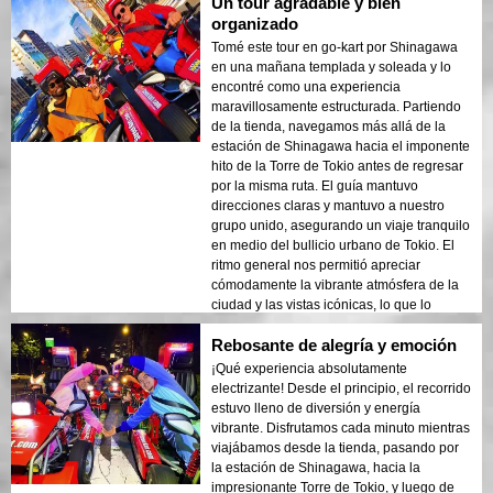
Un tour agradable y bien
organizado
Tomé este tour en go-kart por Shinagawa
en una mañana templada y soleada y lo
encontré como una experiencia
maravillosamente estructurada. Partiendo
de la tienda, navegamos más allá de la
estación de Shinagawa hacia el imponente
hito de la Torre de Tokio antes de regresar
por la misma ruta. El guía mantuvo
direcciones claras y mantuvo a nuestro
grupo unido, asegurando un viaje tranquilo
en medio del bullicio urbano de Tokio. El
ritmo general nos permitió apreciar
cómodamente la vibrante atmósfera de la
ciudad y las vistas icónicas, lo que lo
convirtió en una excursión completamente
Rebosante de alegría y emoción
agradable.
¡Qué experiencia absolutamente
electrizante! Desde el principio, el recorrido
estuvo lleno de diversión y energía
vibrante. Disfrutamos cada minuto mientras
viajábamos desde la tienda, pasando por
la estación de Shinagawa, hacia la
impresionante Torre de Tokio, y luego de