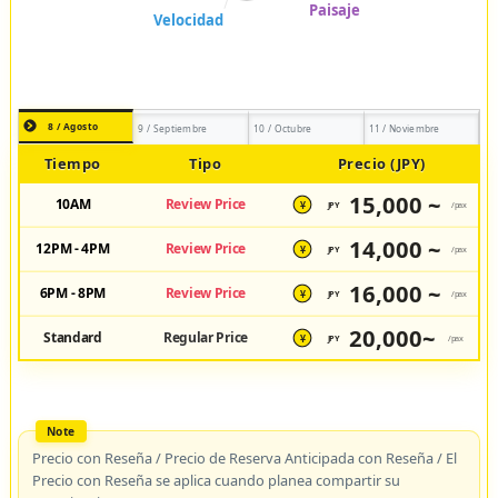
8 / Agosto
9 / Septiembre
10 / Octubre
11 / Noviembre
Tiempo
Tipo
Precio (JPY)
15,000 ~
10AM
Review Price
JPY
/pax
¥
14,000 ~
12PM - 4PM
Review Price
JPY
/pax
¥
16,000 ~
6PM - 8PM
Review Price
JPY
/pax
¥
20,000~
Standard
Regular Price
JPY
/pax
¥
Precio con Reseña / Precio de Reserva Anticipada con Reseña / El
Precio con Reseña se aplica cuando planea compartir su