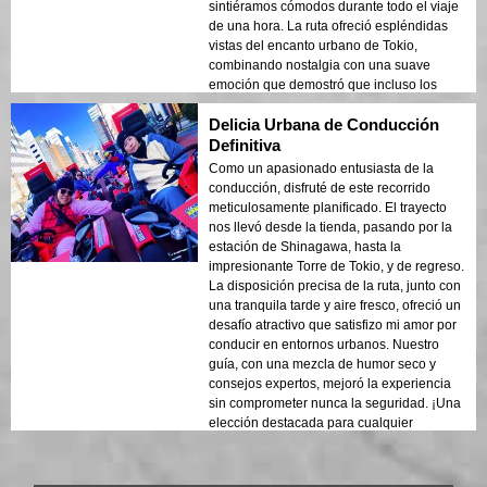
sintiéramos cómodos durante todo el viaje
de una hora. La ruta ofreció espléndidas
vistas del encanto urbano de Tokio,
combinando nostalgia con una suave
emoción que demostró que incluso los
viajeros maduros pueden disfrutar de un
Delicia Urbana de Conducción
vibrante día fuera.
Definitiva
Como un apasionado entusiasta de la
conducción, disfruté de este recorrido
meticulosamente planificado. El trayecto
nos llevó desde la tienda, pasando por la
estación de Shinagawa, hasta la
impresionante Torre de Tokio, y de regreso.
La disposición precisa de la ruta, junto con
una tranquila tarde y aire fresco, ofreció un
desafío atractivo que satisfizo mi amor por
conducir en entornos urbanos. Nuestro
guía, con una mezcla de humor seco y
consejos expertos, mejoró la experiencia
sin comprometer nunca la seguridad. ¡Una
elección destacada para cualquier
aficionado a la conducción que visite Tokio!