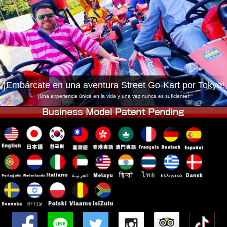
Empresa
Reservas
Cambiar Tienda
Tokyo Shinagawa
Tokyo Akihabara#1
Tokyo Akihabara#2
Tokyo Shibuya
Tokyo Shibuya Annex
Tokyo Bay
¡Embárcate en una aventura Street Go-Kart por Tokyo!
Tokyo Asakusa
Osaka
¡Una experiencia única en la vida y una vez nunca es suficiente!
Okinawa