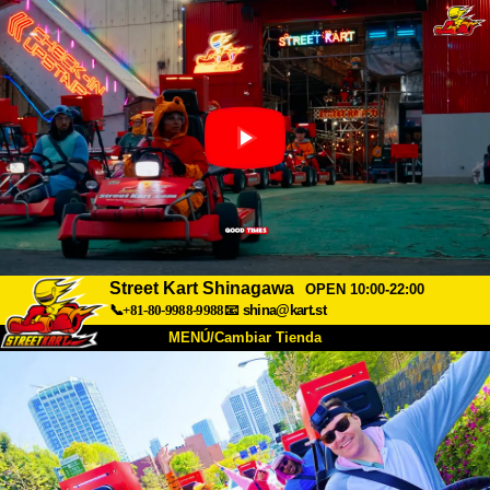
Street Kart Shinagawa
OPEN 10:00-22:00
📞+81-80-9988-9988
📧
shina@kart.st
MENÚ/Cambiar Tienda
INICIO
Acerca de
Especificaciones
Precios
Acceso
Testimonios
Preguntas Frecuentes