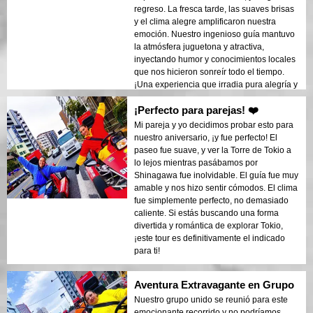
regreso. La fresca tarde, las suaves brisas
y el clima alegre amplificaron nuestra
emoción. Nuestro ingenioso guía mantuvo
la atmósfera juguetona y atractiva,
inyectando humor y conocimientos locales
que nos hicieron sonreír todo el tiempo.
¡Una experiencia que irradia pura alegría y
vitalidad!
¡Perfecto para parejas! ❤️
Mi pareja y yo decidimos probar esto para
nuestro aniversario, ¡y fue perfecto! El
paseo fue suave, y ver la Torre de Tokio a
lo lejos mientras pasábamos por
Shinagawa fue inolvidable. El guía fue muy
amable y nos hizo sentir cómodos. El clima
fue simplemente perfecto, no demasiado
caliente. Si estás buscando una forma
divertida y romántica de explorar Tokio,
¡este tour es definitivamente el indicado
para ti!
Aventura Extravagante en Grupo
Nuestro grupo unido se reunió para este
emocionante recorrido y no podríamos