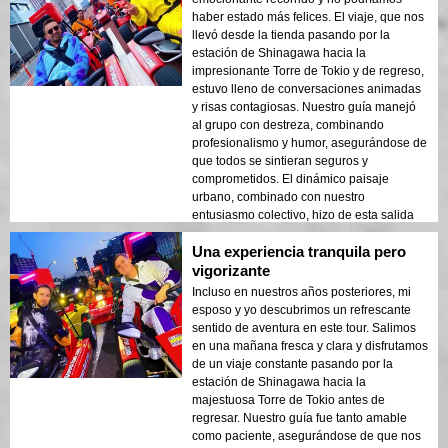
haber estado más felices. El viaje, que nos
llevó desde la tienda pasando por la
estación de Shinagawa hacia la
impresionante Torre de Tokio y de regreso,
estuvo lleno de conversaciones animadas
y risas contagiosas. Nuestro guía manejó
al grupo con destreza, combinando
profesionalismo y humor, asegurándose de
que todos se sintieran seguros y
comprometidos. El dinámico paisaje
urbano, combinado con nuestro
entusiasmo colectivo, hizo de esta salida
una experiencia destacada en Tokio para
Una experiencia tranquila pero
todo nuestro equipo.
vigorizante
Incluso en nuestros años posteriores, mi
esposo y yo descubrimos un refrescante
sentido de aventura en este tour. Salimos
en una mañana fresca y clara y disfrutamos
de un viaje constante pasando por la
estación de Shinagawa hacia la
majestuosa Torre de Tokio antes de
regresar. Nuestro guía fue tanto amable
como paciente, asegurándose de que nos