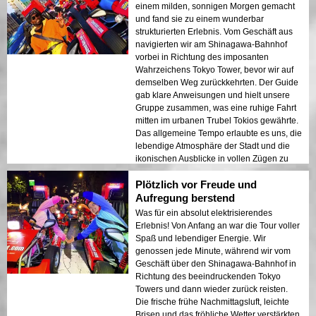
einem milden, sonnigen Morgen gemacht
und fand sie zu einem wunderbar
strukturierten Erlebnis. Vom Geschäft aus
navigierten wir am Shinagawa-Bahnhof
vorbei in Richtung des imposanten
Wahrzeichens Tokyo Tower, bevor wir auf
demselben Weg zurückkehrten. Der Guide
gab klare Anweisungen und hielt unsere
Gruppe zusammen, was eine ruhige Fahrt
mitten im urbanen Trubel Tokios gewährte.
Das allgemeine Tempo erlaubte es uns, die
lebendige Atmosphäre der Stadt und die
ikonischen Ausblicke in vollen Zügen zu
genießen, was es zu einem durchweg
Plötzlich vor Freude und
angenehmen Ausflug machte.
Aufregung berstend
Was für ein absolut elektrisierendes
Erlebnis! Von Anfang an war die Tour voller
Spaß und lebendiger Energie. Wir
genossen jede Minute, während wir vom
Geschäft über den Shinagawa-Bahnhof in
Richtung des beeindruckenden Tokyo
Towers und dann wieder zurück reisten.
Die frische frühe Nachmittagsluft, leichte
Brisen und das fröhliche Wetter verstärkten