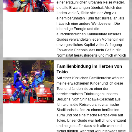
einer erstaunlichen urbanen Reise wieder,
die alle Erwartungen übertraf. Als ich den
Laden verließ, fühlte sich der Weg zu
einem berühmten Turm fast surreal an, als
hätte ich eine andere Welt betreten. Die
lebendige Energie und die
aufschlussreichen Kommentare unseres
Guides verwandelten jeden Moment in ein
unvergessliches Kapitel voller Aufregung.
Es war ein Erlebnis, das mein Gefühl für
Normalität herausforderte und mich wirklich
erstaunte.
Familienbindung im Herzen von
Tokio
Auf einer kürzlichen Familienreise wählten
meine erwachsenen Kinder und ich diese
Tour und fanden sie zu einer der
bereicherndsten Erfahrungen unseres
Besuchs. Vom Shinagawa-Geschäft aus
führte uns die Reise durch dynamische
Stadtlandschaften zu einem berühmten
Turm und bot eine frische Perspektive auf
Tokio. Unser Guide war höflich und effizient
und sorgte dafür, dass sich alle wohl und
sicher fühlten, während wir unterwegs viele