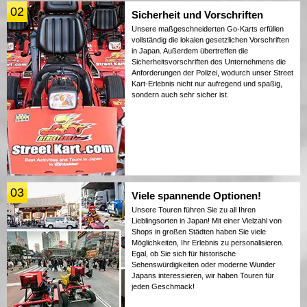
02
Sicherheit und Vorschriften
Unsere maßgeschneiderten Go-Karts erfüllen
vollständig die lokalen gesetzlichen Vorschriften
in Japan. Außerdem übertreffen die
Sicherheitsvorschriften des Unternehmens die
Anforderungen der Polizei, wodurch unser Street
Kart-Erlebnis nicht nur aufregend und spaßig,
sondern auch sehr sicher ist.
03
Viele spannende Optionen!
Unsere Touren führen Sie zu all Ihren
Lieblingsorten in Japan! Mit einer Vielzahl von
Shops in großen Städten haben Sie viele
Möglichkeiten, Ihr Erlebnis zu personalisieren.
Egal, ob Sie sich für historische
Sehenswürdigkeiten oder moderne Wunder
Japans interessieren, wir haben Touren für
jeden Geschmack!