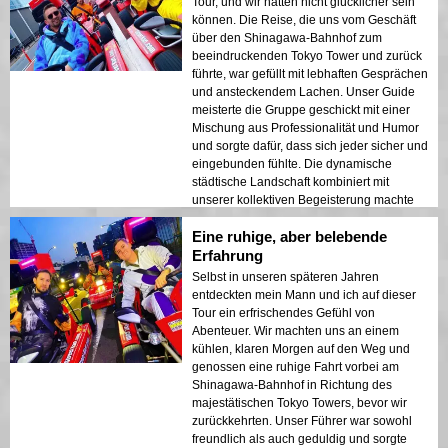
Tour, und wir hätten nicht glücklicher sein
können. Die Reise, die uns vom Geschäft
über den Shinagawa-Bahnhof zum
beeindruckenden Tokyo Tower und zurück
führte, war gefüllt mit lebhaften Gesprächen
und ansteckendem Lachen. Unser Guide
meisterte die Gruppe geschickt mit einer
Mischung aus Professionalität und Humor
und sorgte dafür, dass sich jeder sicher und
eingebunden fühlte. Die dynamische
städtische Landschaft kombiniert mit
unserer kollektiven Begeisterung machte
diesen Ausflug zu einem herausragenden
Eine ruhige, aber belebende
Erlebnis in Tokio für unser gesamtes Team.
Erfahrung
Selbst in unseren späteren Jahren
entdeckten mein Mann und ich auf dieser
Tour ein erfrischendes Gefühl von
Abenteuer. Wir machten uns an einem
kühlen, klaren Morgen auf den Weg und
genossen eine ruhige Fahrt vorbei am
Shinagawa-Bahnhof in Richtung des
majestätischen Tokyo Towers, bevor wir
zurückkehrten. Unser Führer war sowohl
freundlich als auch geduldig und sorgte