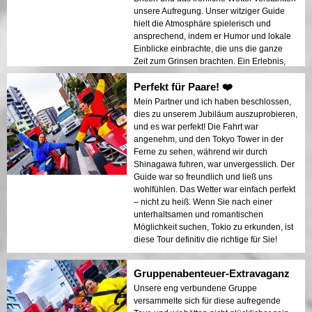
unsere Aufregung. Unser witziger Guide
hielt die Atmosphäre spielerisch und
ansprechend, indem er Humor und lokale
Einblicke einbrachte, die uns die ganze
Zeit zum Grinsen brachten. Ein Erlebnis,
das pure Freude und Lebendigkeit
Perfekt für Paare! ❤️
ausstrahlt!
Mein Partner und ich haben beschlossen,
dies zu unserem Jubiläum auszuprobieren,
und es war perfekt! Die Fahrt war
angenehm, und den Tokyo Tower in der
Ferne zu sehen, während wir durch
Shinagawa fuhren, war unvergesslich. Der
Guide war so freundlich und ließ uns
wohlfühlen. Das Wetter war einfach perfekt
– nicht zu heiß. Wenn Sie nach einer
unterhaltsamen und romantischen
Möglichkeit suchen, Tokio zu erkunden, ist
diese Tour definitiv die richtige für Sie!
Gruppenabenteuer-Extravaganz
Unsere eng verbundene Gruppe
versammelte sich für diese aufregende