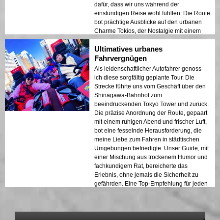
dafür, dass wir uns während der
einstündigen Reise wohl fühlten. Die Route
bot prächtige Ausblicke auf den urbanen
Charme Tokios, der Nostalgie mit einem
sanften Nervenkitzel verband und bewies,
Ultimatives urbanes
dass selbst reife Reisende einen lebhaften
Tag genießen können.
Fahrvergnügen
Als leidenschaftlicher Autofahrer genoss
ich diese sorgfältig geplante Tour. Die
Strecke führte uns vom Geschäft über den
Shinagawa-Bahnhof zum
beeindruckenden Tokyo Tower und zurück.
Die präzise Anordnung der Route, gepaart
mit einem ruhigen Abend und frischer Luft,
bot eine fesselnde Herausforderung, die
meine Liebe zum Fahren in städtischen
Umgebungen befriedigte. Unser Guide, mit
einer Mischung aus trockenem Humor und
fachkundigem Rat, bereicherte das
Erlebnis, ohne jemals die Sicherheit zu
gefährden. Eine Top-Empfehlung für jeden
Autofreund, der Tokio besucht!