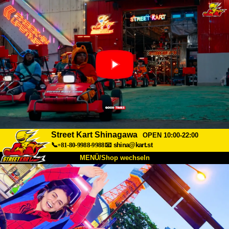
Street Kart Shinagawa
OPEN 10:00-22:00
📞+81-80-9988-9988
📧
shina@kart.st
MENÜ/Shop wechseln
START
Über uns
Spezifikationen
Preise
Anfahrt
Bewertungen
FAQ