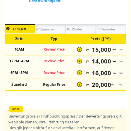
8 / August
9 / September
10 / Oktober
11 / November
Zeit
Typ
Preis (JPY)
15,000 ~
10AM
Review Price
JPY
/pax
¥
14,000 ~
12PM - 4PM
Review Price
JPY
/pax
¥
16,000 ~
6PM - 8PM
Review Price
JPY
/pax
¥
20,000~
Standard
Regular Price
JPY
/pax
¥
Bewertungspreis / Frühbuchungspreis / Der Bewertungspreis gilt,
wenn Sie planen, Ihre Erfahrung zu teilen.
Dies gilt jedoch nicht für Social-Media-Plattformen, auf denen